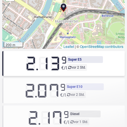
200 m
Leaflet
|
©
OpenStreetMap contributors
2.13
9
Super E5
€/l
vor 2 Std.
2.07
9
Super E10
€/l
vor 2 Std.
2.17
9
Diesel
€/l
vor 1 Std.