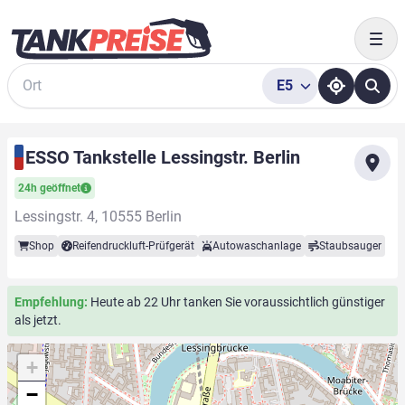
Togg
E5
Suche
ESSO Tankstelle Lessingstr. Berlin
24h geöffnet
Lessingstr. 4, 10555 Berlin
Shop
Reifendruckluft-Prüfgerät
Autowaschanlage
Staubsauger
Empfehlung:
Heute ab 22 Uhr tanken Sie voraussichtlich günstiger
als jetzt.
+
−