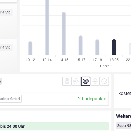
r 4 Std.
r 4 Std.
m
kostet
2 Ladepunkte
Partner GmbH
Weiter
Super 9
 bis 24:00 Uhr