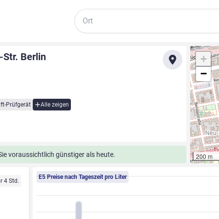
Suche
Str. Berlin
+
−
ft-Prüfgerät
Alle zeigen
e voraussichtlich günstiger als heute.
200 m
E5 Preise nach Tageszeit pro Liter
r 4 Std.