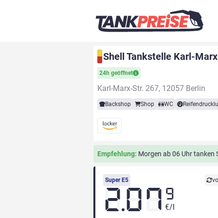
Shell Tankstelle Karl-Marx-
24h geöffnet
Karl-Marx-Str. 267, 12057 Berlin
Backshop
Shop
WC
Reifendrucklu
Empfehlung:
Morgen ab 06 Uhr tanken Si
Super E5
vo
2.07
9
€/l