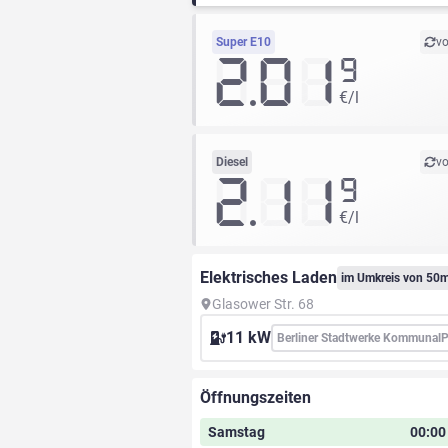
Super E10
vo
2.01
9
€/l
Diesel
vo
2.11
9
€/l
Elektrisches Laden
im Umkreis von 50
Glasower Str. 68
11 kW
Berliner Stadtwerke Kommunal
Öffnungszeiten
Samstag
00:00