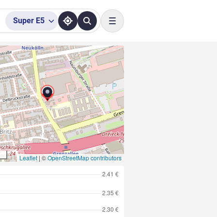
Super
E5
Toggle navigation
Leaflet
|
©
OpenStreetMap contributors