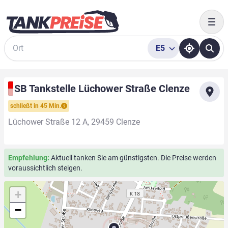
Togg
E5
Suche
SB Tankstelle Lüchower Straße Clenze
schließt in 45 Min.
Lüchower Straße 12 A, 29459 Clenze
Empfehlung:
Aktuell tanken Sie am günstigsten. Die Preise werden
voraussichtlich steigen.
+
−