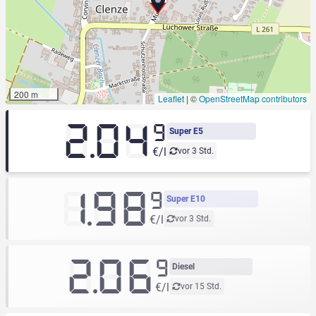
200 m
Leaflet
|
©
OpenStreetMap contributors
2.04
9
Super E5
€/l
vor 3 Std.
1.98
9
Super E10
€/l
vor 3 Std.
2.06
9
Diesel
€/l
vor 15 Std.