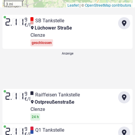
3 mi
Leaflet
|
©
OpenStreetMap contributors
9
SB Tankstelle
2.11
€/l
Lüchower Straße
Clenze
geschlossen
9
Raiffeisen Tankstelle
2.11
€/l
Ostpreußenstraße
Clenze
24 h
9
Q1 Tankstelle
2.11
€/l