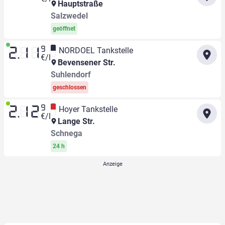
Hauptstraße
Salzwedel
geöffnet
9
NORDOEL Tankstelle
2.11
€/l
Bevensener Str.
Suhlendorf
geschlossen
9
Hoyer Tankstelle
2.12
€/l
Lange Str.
Schnega
24 h