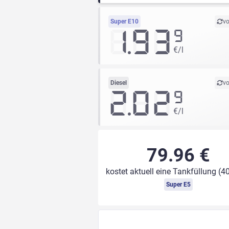
Super E10
vo
1.93
9
€/l
Diesel
vo
2.02
9
€/l
79.96 €
kostet aktuell eine Tankfüllung (40
Super E5