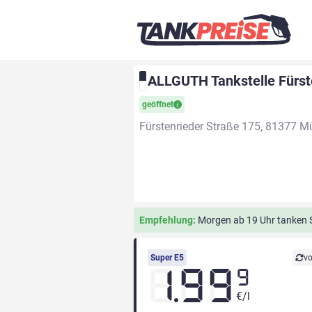
ALLGUTH Tankstelle Fürst
geöffnet
Fürstenrieder Straße 175, 81377 
Empfehlung:
Morgen ab 19 Uhr tanken Si
Super E5
vo
1.99
9
€/l