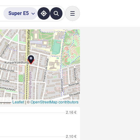
Super
E5
Toggle navigation
Leaflet
|
©
OpenStreetMap contributors