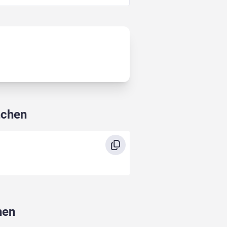
nchen
hen