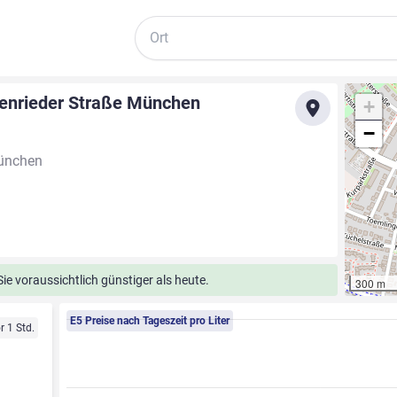
Suche
enrieder Straße München
+
−
München
e voraussichtlich günstiger als heute.
300 m
E5 Preise nach Tageszeit pro Liter
r 1 Std.