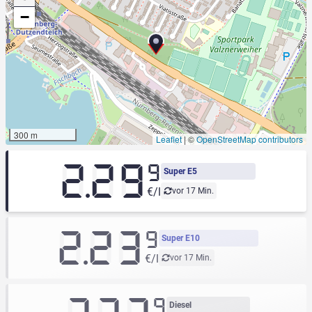
−
300 m
Leaflet
|
©
OpenStreetMap contributors
2.29
9
Super E5
€/l
vor 17 Min.
2.23
9
Super E10
€/l
vor 17 Min.
9
Diesel