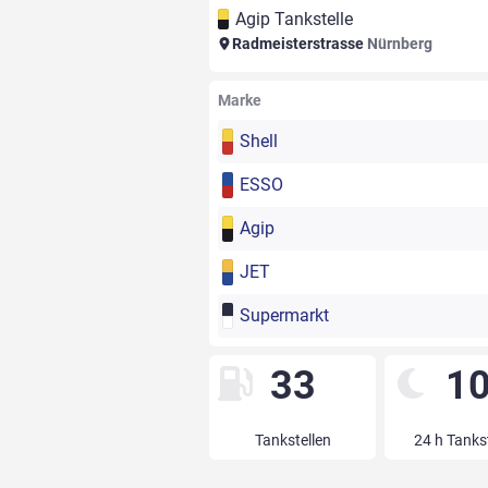
Agip Tankstelle
Radmeisterstrasse
Nürnberg
Marke
Shell
ESSO
Agip
JET
Supermarkt
33
1
Tankstellen
24 h Tanks