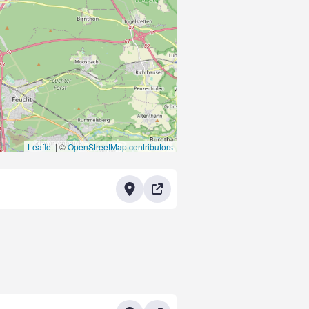
Leaflet
|
©
OpenStreetMap contributors