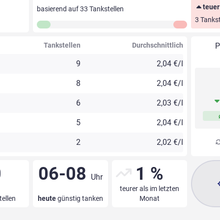
teuer
basierend auf
33
Tankstellen
3 Tankst
Tankstellen
Durchschnittlich
P
9
2,04 €/l
8
2,04 €/l
6
2,03 €/l
5
2,04 €/l
2
2,02 €/l
0
06-08
1 %
Uhr
teurer als im letzten
tellen
heute
günstig tanken
Monat