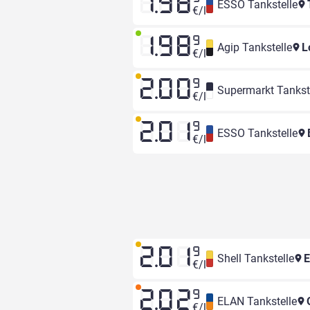
1.98
ESSO Tankstelle
€/l
1.98
9
Agip Tankstelle
L
€/l
2.00
9
Supermarkt Tankst
€/l
2.01
9
ESSO Tankstelle
B
€/l
2.01
9
Shell Tankstelle
E
€/l
2.02
9
ELAN Tankstelle
O
€/l