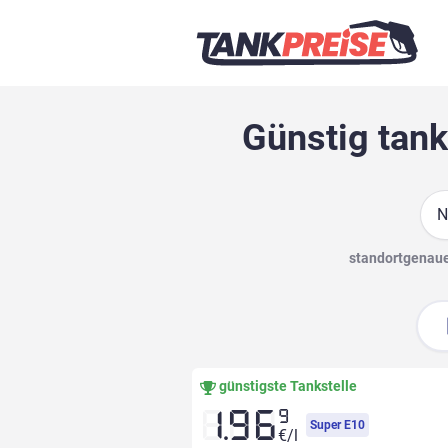
Günstig tank
Suc
standortgenaue 
günstigste Tankstelle
9
1.96
Super E10
€/l