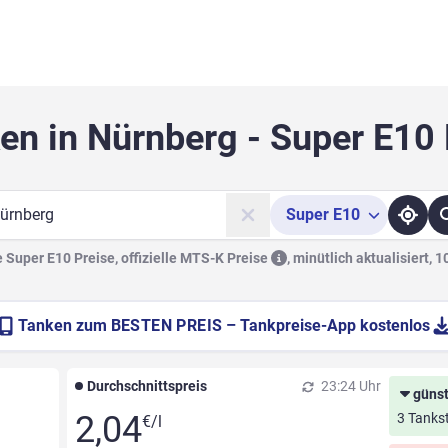
en in Nürnberg - Super E10
Super
E10
he
Super E10 Preise, offizielle
MTS-K Preise
,
minütlich aktualisiert, 
Tanken zum
BESTEN PREIS
– Tankpreise-App kostenlos
Durchschnittspreis
23:24 Uhr
günst
2,04
3 Tankst
€/l