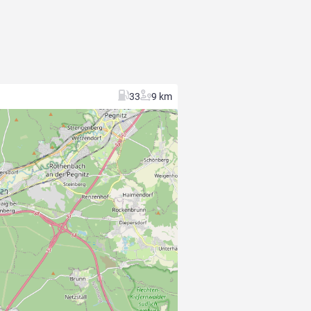
33
9 km
227