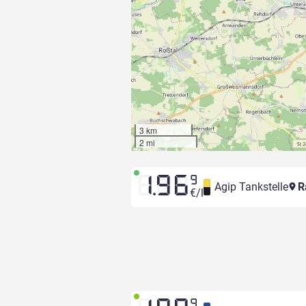
3 km
2 mi
1.96
9
Agip Tankstelle
R
€/l
9