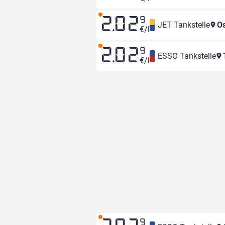
2.02
9
JET Tankstelle
Os
€/l
2.02
9
ESSO Tankstelle
T
€/l
9