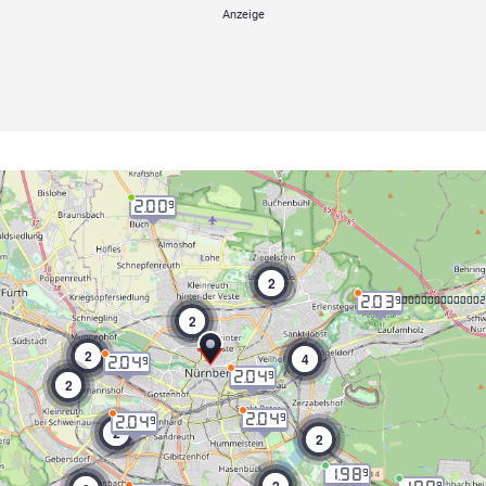
2.00
9
2
2.03
9.000000000000
2
2
4
2.04
9
2.04
9
2
2.04
9
2.04
9
2
2
1.98
9
9