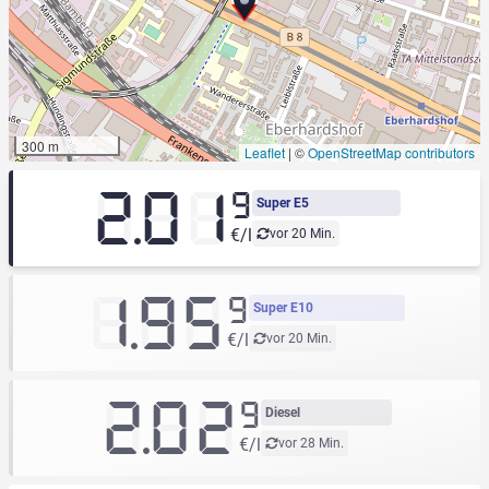
300 m
Leaflet
|
©
OpenStreetMap contributors
2.01
9
Super E5
€/l
vor 20 Min.
1.95
9
Super E10
€/l
vor 20 Min.
2.02
9
Diesel
€/l
vor 28 Min.