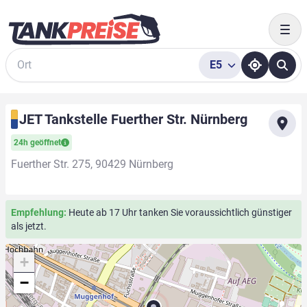
Togg
E5
Suche
JET Tankstelle Fuerther Str. Nürnberg
24h geöffnet
Fuerther Str. 275, 90429 Nürnberg
Empfehlung:
Heute ab 17 Uhr tanken Sie voraussichtlich günstiger
als jetzt.
+
−