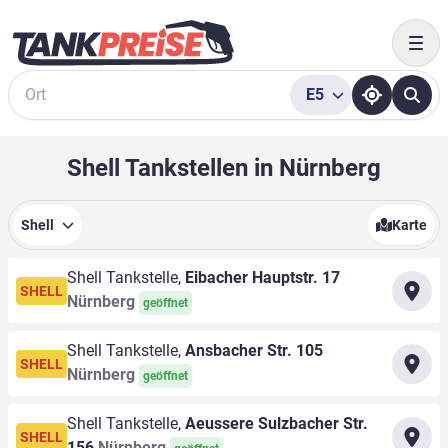
Togg
E5
Suche
Shell Tankstellen in Nürnberg
Shell
Karte
Shell Tankstelle,
Eibacher Hauptstr. 17
SHELL
Nürnberg
geöffnet
Shell Tankstelle,
Ansbacher Str. 105
SHELL
Nürnberg
geöffnet
Shell Tankstelle,
Aeussere Sulzbacher Str.
SHELL
156
Nürnberg