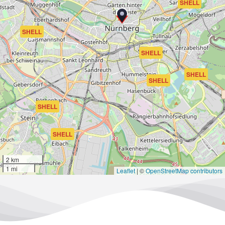
SHELL
SHELL
SHELL
SHELL
SHELL
SHELL
SHELL
2 km
1 mi
Leaflet
|
©
OpenStreetMap contributors