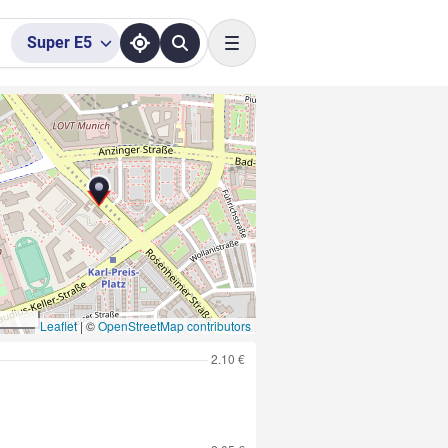
Super
E5
Toggle navigation
Leaflet
|
©
OpenStreetMap contributors