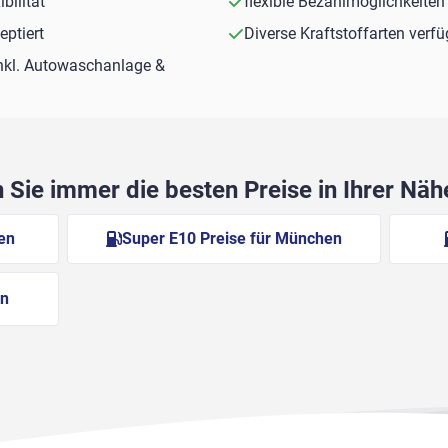
bilität
flexible Bezahlmöglichkeiten
ptiert
Diverse Kraftstoffarten verf
nkl. Autowaschanlage &
Sie immer die besten Preise in Ihrer Nä
en
Super E10 Preise für München
en