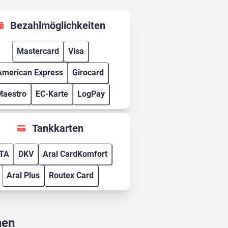
Bezahlmöglichkeiten
Mastercard
Visa
American Express
Girocard
Maestro
EC-Karte
LogPay
Tankkarten
TA
DKV
Aral CardKomfort
Aral Plus
Routex Card
hen