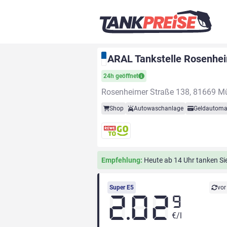
ARAL Tankstelle Rosenhe
24h geöffnet
Rosenheimer Straße 138, 81669 M
Shop
Autowaschanlage
Geldautoma
Empfehlung:
Heute ab 14 Uhr tanken Sie 
Super E5
vor
2.02
9
€/l