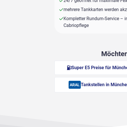
24/7 geöffnet für maximale Fexi
mehrere Tankkarten werden akze
Kompletter Rundum-Service – i
Cabriopflege
Möchten 
Super E5 Preise für Münch
Tankstellen in Münch
ARAL