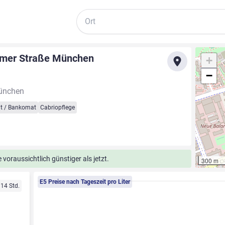
Suche
imer Straße München
+
−
ünchen
t / Bankomat
Cabriopflege
voraussichtlich günstiger als jetzt.
300 m
E5 Preise nach Tageszeit pro Liter
 14 Std.