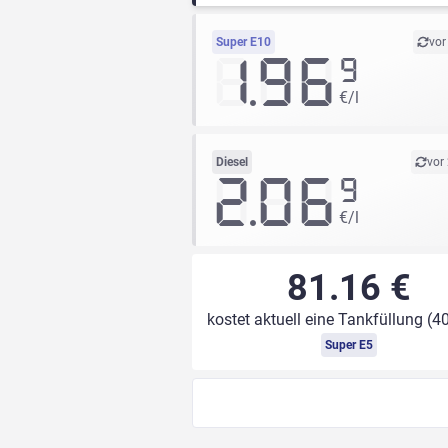
Super E10
vor
1.96
9
€/l
Diesel
vor
2.06
9
€/l
81.16 €
kostet aktuell eine Tankfüllung (40
Super E5