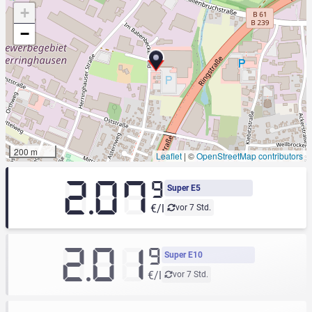
+
−
200 m
Leaflet
|
©
OpenStreetMap contributors
2.07
9
Super E5
€/l
vor 7 Std.
2.01
9
Super E10
€/l
vor 7 Std.