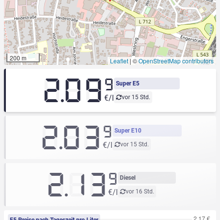
200 m
Leaflet
|
©
OpenStreetMap contributors
2.09
9
Super E5
€/l
vor 15 Std.
2.03
9
Super E10
€/l
vor 15 Std.
2.13
9
Diesel
€/l
vor 16 Std.