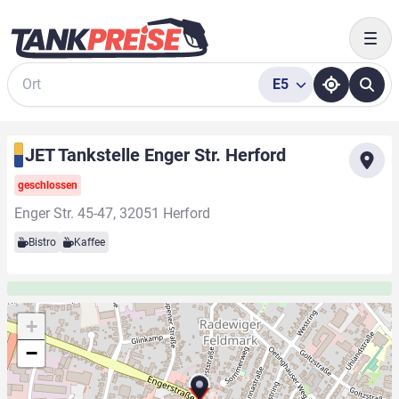
Togg
E5
Suche
JET Tankstelle Enger Str. Herford
geschlossen
Enger Str. 45-47, 32051 Herford
Bistro
Kaffee
+
−