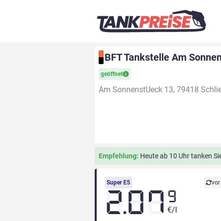
BFT Tankstelle Am Sonnen
geöffnet
Am SonnenstUeck 13, 79418 Schli
Empfehlung:
Heute ab 10 Uhr tanken Sie 
Super E5
vor
2.07
9
€/l