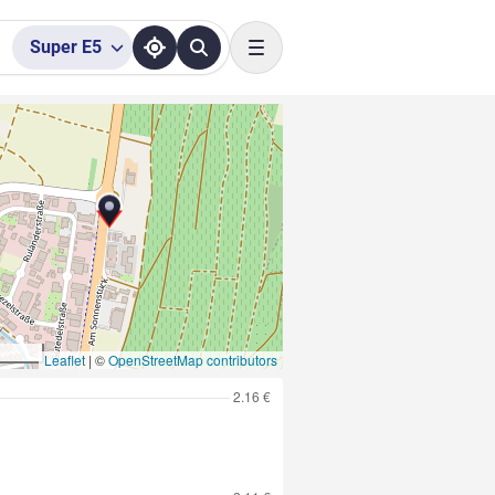
Super
E5
Toggle navigation
Leaflet
|
©
OpenStreetMap contributors