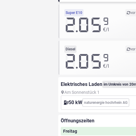
Super E10
vor
2.05
9
€/l
Diesel
vor
2.05
9
€/l
Elektrisches Laden
im Umkreis von 20
Am Sonnenstück 1
50 kW
naturenergie hochrhein AG
Öffnungszeiten
Freitag