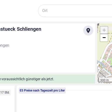
Suche
stueck Schliengen
+
−
engen
voraussichtlich günstiger als jetzt.
300 m
E5 Preise nach Tageszeit pro Liter
 17 Std.