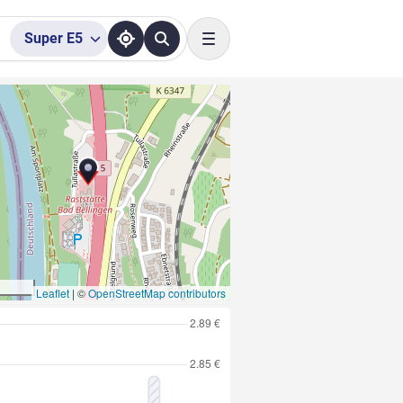
Super
E5
Toggle navigation
Leaflet
|
©
OpenStreetMap contributors