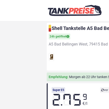
Shell Tankstelle A5 Bad B
24h geöffnet
A5 Bad Bellingen West, 79415 Bad 
Empfehlung:
Morgen ab 22 Uhr tanken Si
Super E5
vor
2.75
9
€/l