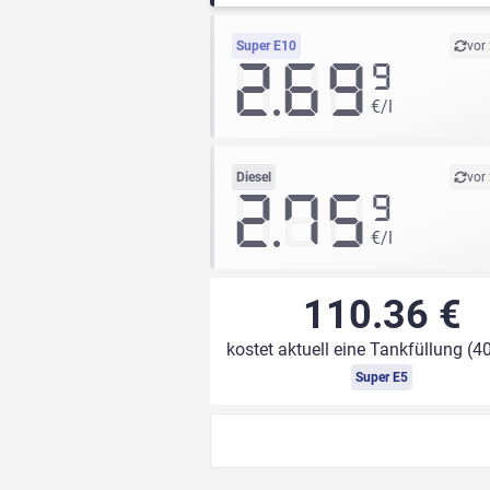
Super E10
vor
2.69
9
€/l
Diesel
vor
2.75
9
€/l
110.36 €
kostet aktuell eine Tankfüllung (40
Super E5