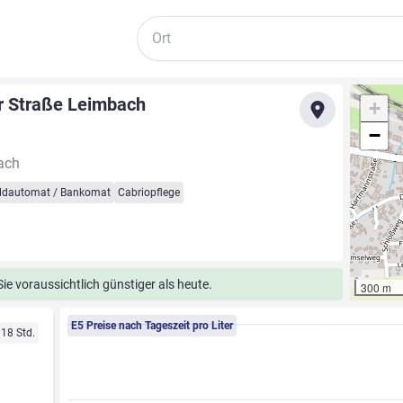
Suche
r Straße Leimbach
+
−
ach
ldautomat / Bankomat
Cabriopflege
e voraussichtlich günstiger als heute.
300 m
E5 Preise nach Tageszeit pro Liter
 18 Std.