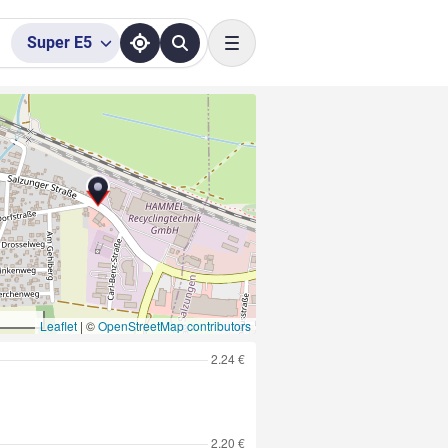
Super
E5
Toggle navigation
Leaflet
|
©
OpenStreetMap contributors