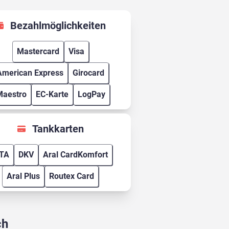
Bezahlmöglichkeiten
Mastercard
Visa
American Express
Girocard
Maestro
EC-Karte
LogPay
Tankkarten
TA
DKV
Aral CardKomfort
Aral Plus
Routex Card
ch