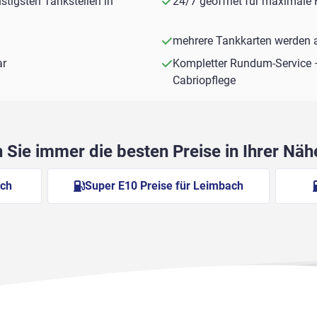
stigsten Tankstellen in
24/7 geöffnet für maximale F
mehrere Tankkarten werden a
ar
Kompletter Rundum-Service 
Cabriopflege
Sie immer die besten Preise in Ihrer Nä
ach
Super E10 Preise für Leimbach