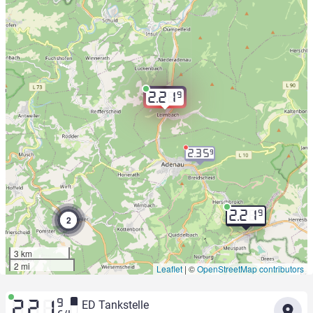
9
2.21
2.35
9
9
2.21
2
3 km
2 mi
Leaflet
|
©
OpenStreetMap contributors
9
ED Tankstelle
2.21