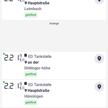
€/l
Hauptstraße
Leimbach
geöffnet
9
ED Tankstelle
2.21
€/l
an der
Döttinger-höhe
geöffnet
9
ED Tankstelle
2.21
€/l
Hauptstraße
Hönningen
geöffnet