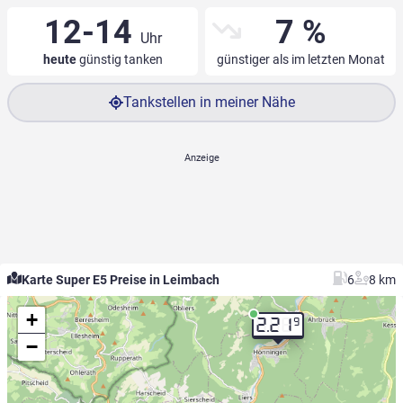
12-14
7 %
Uhr
heute
günstig tanken
günstiger als im letzten Monat
Tankstellen in meiner Nähe
Karte Super E5 Preise in Leimbach
6
8 km
+
9
2.21
−