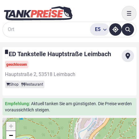
Togg
E5
Suche
ED Tankstelle Hauptstraße Leimbach
geschlossen
Hauptstraße 2, 53518 Leimbach
Shop
Restaurant
Empfehlung:
Aktuell tanken Sie am günstigsten. Die Preise werden
voraussichtlich steigen.
+
−