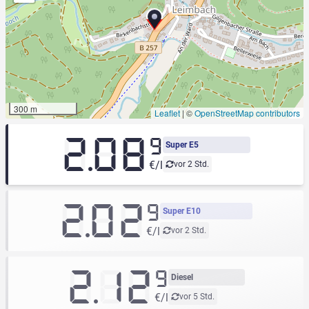
300 m
Leaflet
|
©
OpenStreetMap contributors
2.08
9
Super E5
€/l
vor 2 Std.
2.02
9
Super E10
€/l
vor 2 Std.
2.12
9
Diesel
€/l
vor 5 Std.