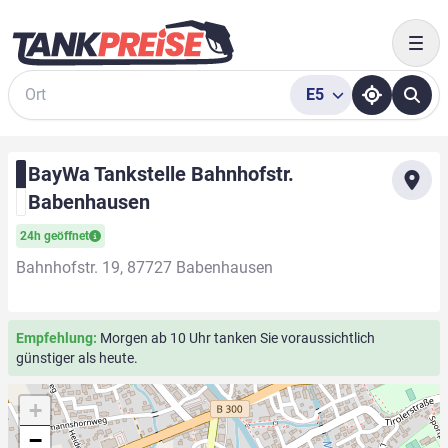
Togg
E5
Suche
BayWa Tankstelle Bahnhofstr.
Babenhausen
24h geöffnet
Bahnhofstr. 19, 87727 Babenhausen
Empfehlung:
Morgen ab 10 Uhr tanken Sie voraussichtlich
günstiger als heute.
+
−