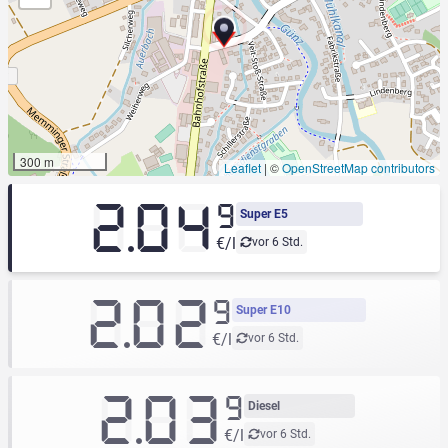
300 m
Leaflet
|
©
OpenStreetMap contributors
2.04
9
Super E5
€/l
vor 6 Std.
2.02
9
Super E10
€/l
vor 6 Std.
2.03
9
Diesel
€/l
vor 6 Std.