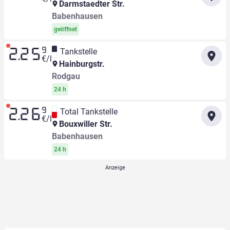
Darmstaedter Str.
Babenhausen
geöffnet
9
Tankstelle
2.25
€/l
Hainburgstr.
Rodgau
24 h
9
Total Tankstelle
2.26
€/l
Bouxwiller Str.
Babenhausen
24 h