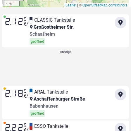
1 mi
Leaflet
|
©
OpenStreetMap contributors
9
CLASSIC Tankstelle
2.12
€/l
Großostheimer Str.
Schaafheim
geöffnet
9
ARAL Tankstelle
2.18
€/l
Aschaffenburger Straße
Babenhausen
geöffnet
9
ESSO Tankstelle
2.22
€/l