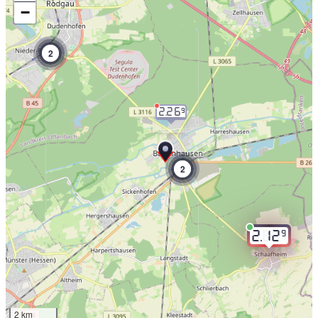
−
2
2.26
9
2
9
2.12
2 km