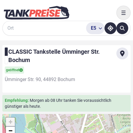
Togg
E5
Suche
CLASSIC Tankstelle Ümminger Str.
Bochum
geöffnet
Ümminger Str. 90, 44892 Bochum
Empfehlung:
Morgen ab 08 Uhr tanken Sie voraussichtlich
günstiger als heute.
+
−