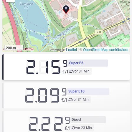
200 m
Leaflet
|
©
OpenStreetMap contributors
2.15
9
Super E5
€/l
vor 31 Min.
2.09
9
Super E10
€/l
vor 31 Min.
2.22
9
Diesel
€/l
vor 23 Min.