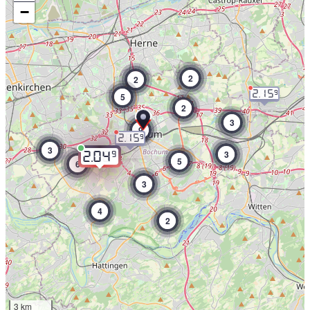
−
2
2
2.15
9
5
2
3
9
2.15
9
3
3
9
2.04
5
6
3
4
2
3 km