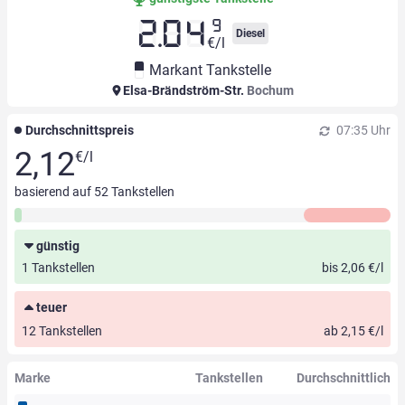
9
2.04
Diesel
€/l
Markant Tankstelle
Elsa-Brändström-Str.
Bochum
Durchschnittspreis
07:35 Uhr
2,12
€/l
basierend auf
52
Tankstellen
günstig
1 Tankstellen
bis 2,06 €/l
teuer
12 Tankstellen
ab 2,15 €/l
Marke
Tankstellen
Durchschnittlich