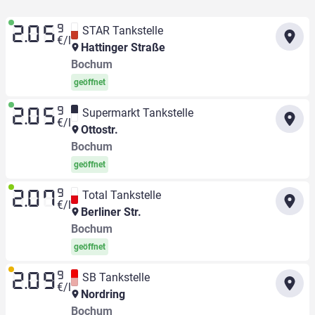
9
STAR Tankstelle
2.05
€/l
Hattinger Straße
Bochum
geöffnet
9
Supermarkt Tankstelle
2.05
€/l
Ottostr.
Bochum
geöffnet
9
Total Tankstelle
2.07
€/l
Berliner Str.
Bochum
geöffnet
9
SB Tankstelle
2.09
€/l
Nordring
Bochum