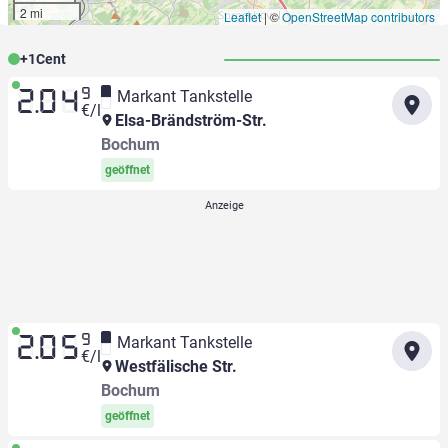
2 mi
Leaflet
|
©
OpenStreetMap contributors
+
1
Cent
9
Markant Tankstelle
2.04
€/l
Elsa-Brändström-Str.
Bochum
geöffnet
9
Markant Tankstelle
2.05
€/l
Westfälische Str.
Bochum
geöffnet