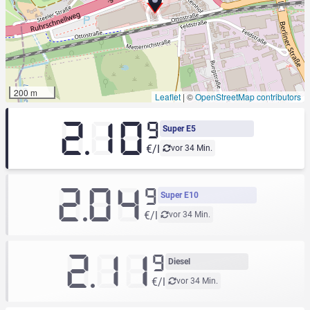
200 m
Leaflet
|
©
OpenStreetMap contributors
2.10
9
Super E5
€/l
vor 34 Min.
2.04
9
Super E10
€/l
vor 34 Min.
2.11
9
Diesel
€/l
vor 34 Min.