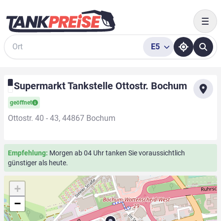
Togg
E5
Suche
Supermarkt Tankstelle Ottostr. Bochum
geöffnet
Ottostr. 40 - 43, 44867 Bochum
Empfehlung:
Morgen ab 04 Uhr tanken Sie voraussichtlich
günstiger als heute.
+
−