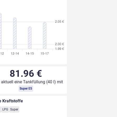
81.96 €
 aktuell eine Tankfüllung (40 l) mit
Super E5
e Kraftstoffe
8
LPG
Super