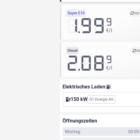
Super E10
vor
1.99
9
€/l
Diesel
vo
2.08
9
€/l
Elektrisches Laden
150 kW
Q1 Energie AG
Öffnungszeiten
Montag
00:00 