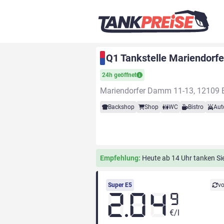
Q1 Tankstelle Mariendorf
24h geöffnet
Mariendorfer Damm 11-13, 12109 B
Backshop
Shop
WC
Bistro
Aut
Empfehlung:
Heute ab 14 Uhr tanken Sie 
Super E5
vo
2.04
9
€/l