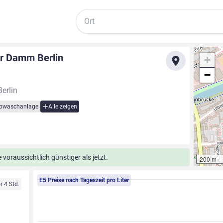
Suche
er Damm Berlin
+
−
erlin
owaschanlage
Alle zeigen
voraussichtlich günstiger als jetzt.
200 m
E5 Preise nach Tageszeit pro Liter
r 4 Std.