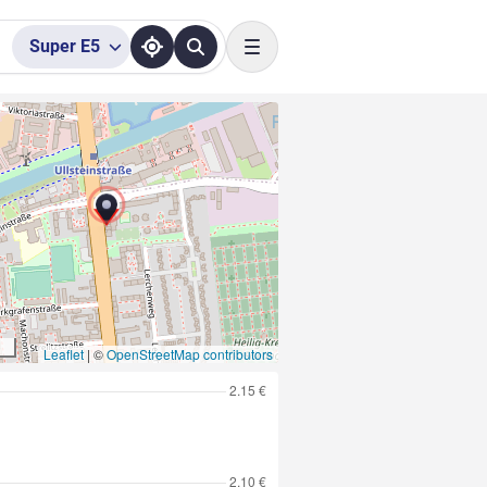
Super
E5
Toggle navigation
Leaflet
|
©
OpenStreetMap contributors