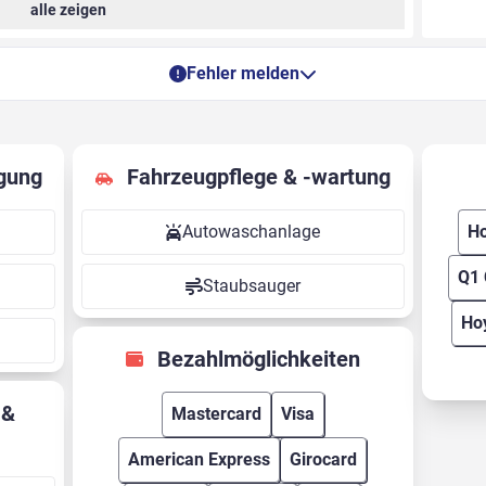
alle zeigen
Fehler melden
gung
Fahrzeugpflege & -wartung
Autowaschanlage
Ho
Q1 
Staubsauger
Ho
Bezahlmöglichkeiten
Mastercard
Visa
American Express
Girocard