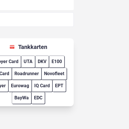
Tankkarten
yer Card
UTA
DKV
E100
Card
Roadrunner
Novofleet
yer
Eurowag
IQ Card
EPT
BayWa
EDC