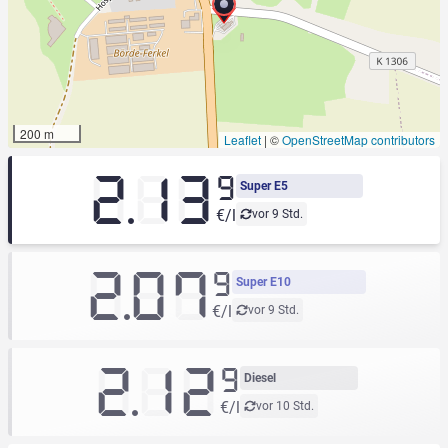
200 m
Leaflet
|
©
OpenStreetMap contributors
2.13
9
Super E5
€/l
vor 9 Std.
2.07
9
Super E10
€/l
vor 9 Std.
2.12
9
Diesel
€/l
vor 10 Std.