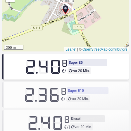
200 m
Leaflet
|
©
OpenStreetMap contributors
2.40
8
Super E5
€/l
vor 20 Min.
2.36
8
Super E10
€/l
vor 20 Min.
2.40
8
Diesel
€/l
vor 20 Min.