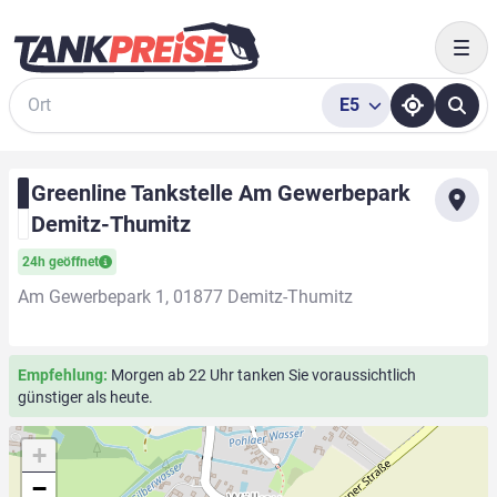
Togg
E5
Suche
Greenline Tankstelle Am Gewerbepark
Demitz-Thumitz
24h geöffnet
Am Gewerbepark 1, 01877 Demitz-Thumitz
Empfehlung:
Morgen ab 22 Uhr tanken Sie voraussichtlich
günstiger als heute.
+
−