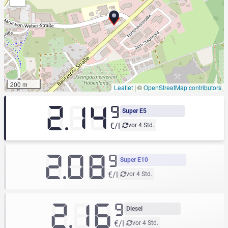
200 m
Leaflet
|
©
OpenStreetMap contributors
2.14
9
Super E5
€/l
vor 4 Std.
2.08
9
Super E10
€/l
vor 4 Std.
2.16
9
Diesel
€/l
vor 4 Std.