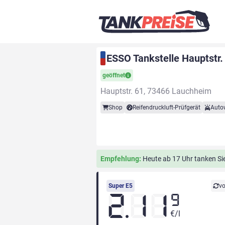
ESSO Tankstelle Hauptstr
geöffnet
Hauptstr. 61, 73466 Lauchheim
Shop
Reifendruckluft-Prüfgerät
Auto
Empfehlung:
Heute ab 17 Uhr tanken Sie 
Super E5
vo
2.11
9
€/l