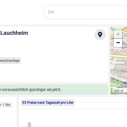
Suche
. Lauchheim
+
−
waschanlage
voraussichtlich günstiger als jetzt.
300 m
E5 Preise nach Tageszeit pro Liter
r 1 Std.