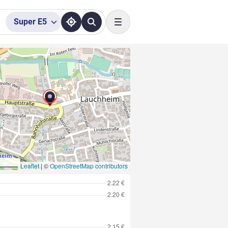
Super
E5
Toggle navigation
Leaflet
|
©
OpenStreetMap contributors