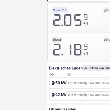
Super E10
vo
2.05
9
€/l
Diesel
vo
2.18
9
€/l
Elektrisches Laden
im Umkreis von 50
Hauptstr. 60
50 kW
EnBW mobility+ AG und Co.KG
22 kW
EnBW mobility+ AG und Co.KG
Öffnungszeiten