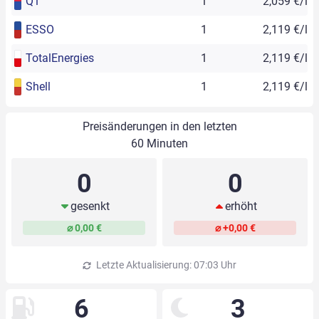
Q1
1
2,059 €/l
ESSO
1
2,119 €/l
TotalEnergies
1
2,119 €/l
Shell
1
2,119 €/l
Preisänderungen in den letzten
60 Minuten
0
0
gesenkt
erhöht
⌀ 0,00 €
⌀ +0,00 €
Letzte Aktualisierung: 07:03 Uhr
6
3