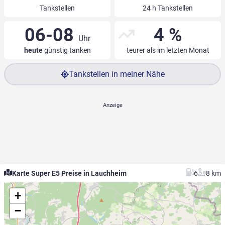
Tankstellen
24 h Tankstellen
06-08
4 %
Uhr
heute
günstig tanken
teurer als im letzten Monat
Tankstellen in meiner Nähe
Karte Super E5 Preise in Lauchheim
6
8 km
+
−