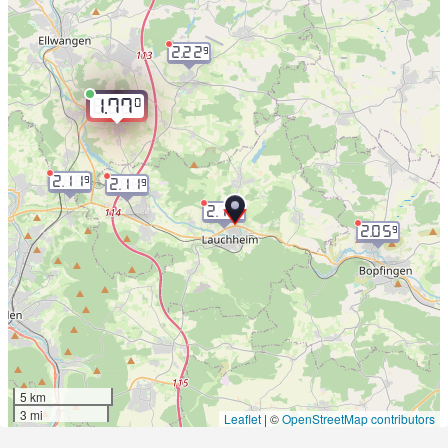
2.22
9
0
1.77
2.11
9
2.11
9
2.11
9
2.05
9
5 km
3 mi
Leaflet
|
©
OpenStreetMap contributors