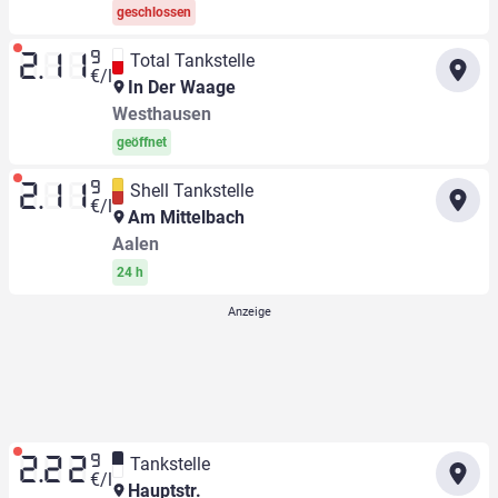
geschlossen
9
Total Tankstelle
2.11
€/l
In Der Waage
Westhausen
geöffnet
9
Shell Tankstelle
2.11
€/l
Am Mittelbach
Aalen
24 h
9
Tankstelle
2.22
€/l
Hauptstr.