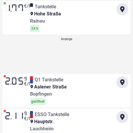
€/l
Tankstelle
1.77
Hohe Straße
Rainau
24 h
9
Q1 Tankstelle
2.05
€/l
Aalener Straße
Bopfingen
geöffnet
9
ESSO Tankstelle
2.11
€/l
Hauptstr.
Lauchheim