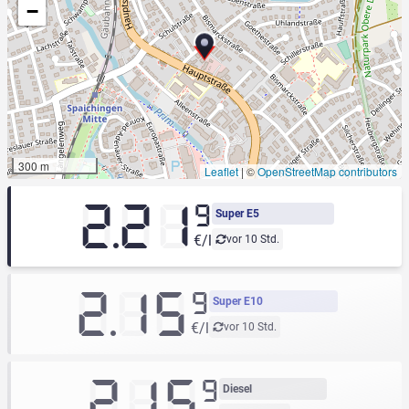
−
300 m
Leaflet
|
©
OpenStreetMap contributors
2.21
9
Super E5
€/l
vor 10 Std.
2.15
9
Super E10
€/l
vor 10 Std.
2.15
9
Diesel