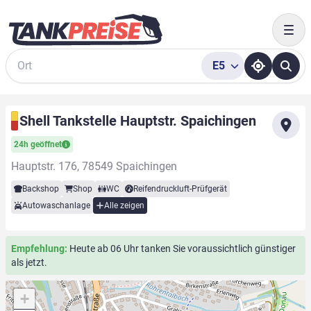
Togg
E5
Suche
Shell Tankstelle Hauptstr. Spaichingen
24h geöffnet
Hauptstr. 176, 78549 Spaichingen
Backshop
Shop
WC
Reifendruckluft-Prüfgerät
Autowaschanlage
Alle zeigen
Empfehlung:
Heute ab 06 Uhr tanken Sie voraussichtlich günstiger
als jetzt.
+