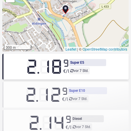
300 m
Leaflet
|
©
OpenStreetMap contributors
2.18
9
Super E5
€/l
vor 7 Std.
2.12
9
Super E10
€/l
vor 7 Std.
2.14
9
Diesel
€/l
vor 7 Std.