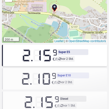
200 m
Leaflet
|
©
OpenStreetMap contributors
2.15
9
Super E5
€/l
vor 2 Std.
2.10
9
Super E10
€/l
vor 2 Std.
2.15
9
Diesel
€/l
vor 1 Std.