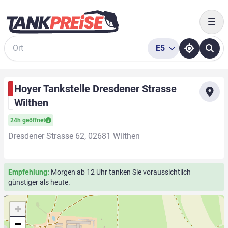
Togg
E5
Suche
Hoyer Tankstelle Dresdener Strasse
Wilthen
24h geöffnet
Dresdener Strasse 62, 02681 Wilthen
Empfehlung:
Morgen ab 12 Uhr tanken Sie voraussichtlich
günstiger als heute.
+
−