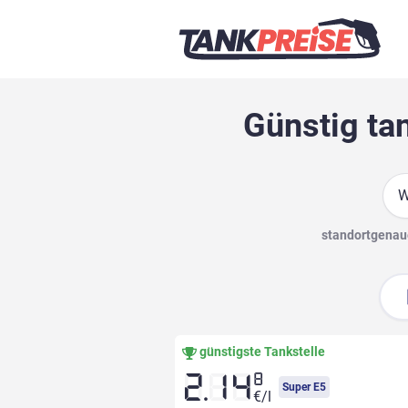
Günstig ta
Suc
standortgenaue
günstigste Tankstelle
8
2.14
Super E5
€/l