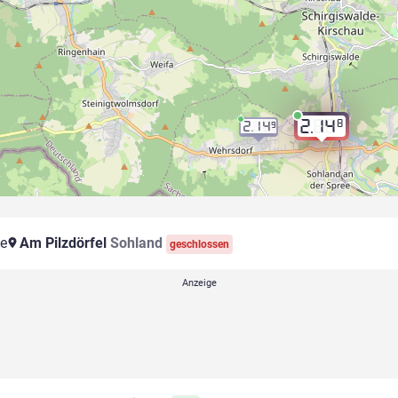
8
2.14
2.14
9
le
Am Pilzdörfel
Sohland
geschlossen