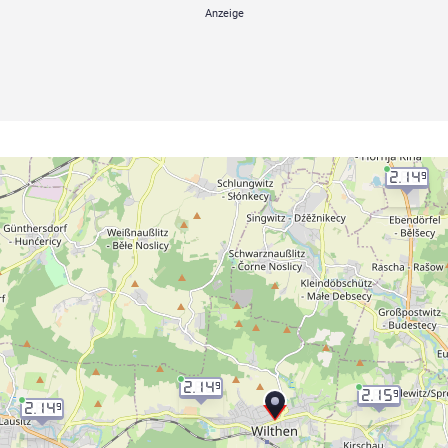
2.14
9
2.14
9
2.15
9
2.14
9