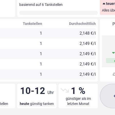
teuer
basierend auf
6
Tankstellen
Alles üb
Tankstellen
Durchschnittlich
P
1
2,148 €/l
1
2,149 €/l
1
2,149 €/l
1
2,149 €/l
1
2,149 €/l
10-12
1 %
Uhr
günstiger als im
tellen
heute
günstig tanken
letzten Monat