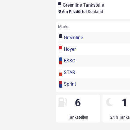
Greenline Tankstelle
Am Pilzdörfel
Sohland
Marke
Greenline
Hoyer
ESSO
STAR
Sprint
6
1
Tankstellen
24 h Tanks