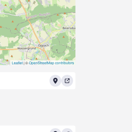
Leaflet
|
©
OpenStreetMap contributors