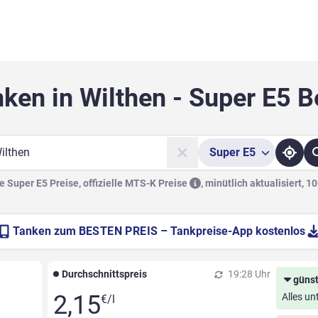
nken in Wilthen - Super E5 B
Super
E5
he
 Super E5 Preise, offizielle
MTS-K Preise
,
minütlich aktualisiert, 1
Tanken zum
BESTEN PREIS
– Tankpreise-App kostenlos
Durchschnittspreis
19:28 Uhr
günst
2,15
Alles un
€/l