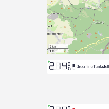
2 km
1 mi
2.14
8
Greenline Tankstel
€/l
9