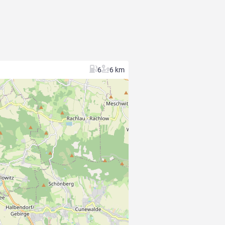
6
6 km