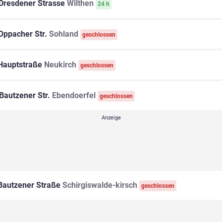
Dresdener Strasse
Wilthen
24 h
Oppacher Str.
Sohland
geschlossen
auptstraße
Neukirch
geschlossen
Bautzener Str.
Ebendoerfel
geschlossen
autzener Straße
Schirgiswalde-kirsch
geschlossen