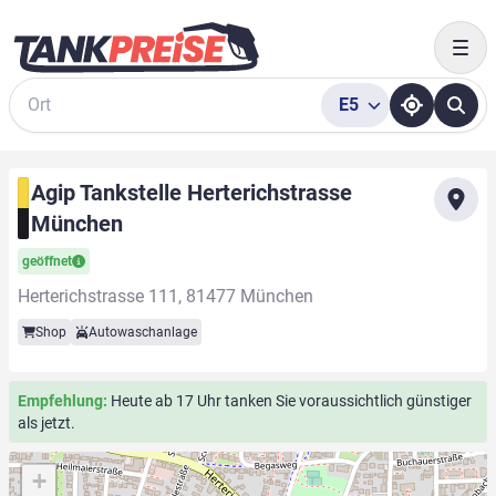
Togg
E5
Suche
Agip Tankstelle Herterichstrasse
München
geöffnet
Herterichstrasse 111, 81477 München
Shop
Autowaschanlage
Empfehlung:
Heute ab 17 Uhr tanken Sie voraussichtlich günstiger
als jetzt.
+