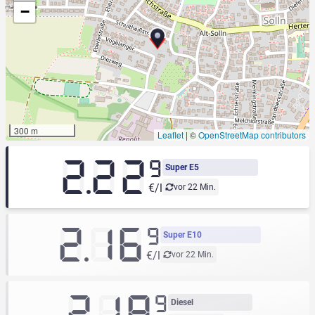
−
300 m
Leaflet
|
©
OpenStreetMap contributors
2.22
9
Super E5
€/l
vor 22 Min.
2.16
9
Super E10
€/l
vor 22 Min.
2.18
9
Diesel