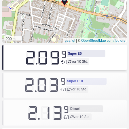
200 m
Leaflet
|
©
OpenStreetMap contributors
2.09
9
Super E5
€/l
vor 10 Std.
2.03
9
Super E10
€/l
vor 10 Std.
2.13
9
Diesel
€/l
vor 10 Std.