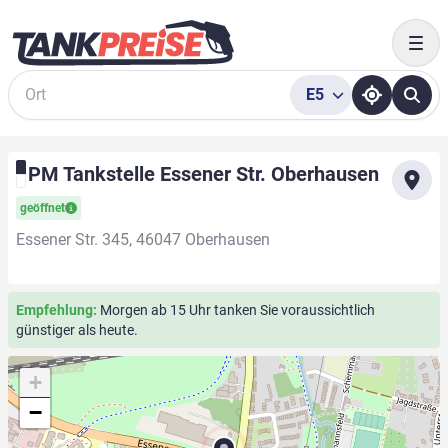
Togg
E5
Suche
PM Tankstelle Essener Str. Oberhausen
geöffnet
Essener Str. 345, 46047 Oberhausen
Empfehlung:
Morgen ab 15 Uhr tanken Sie voraussichtlich
günstiger als heute.
+
−