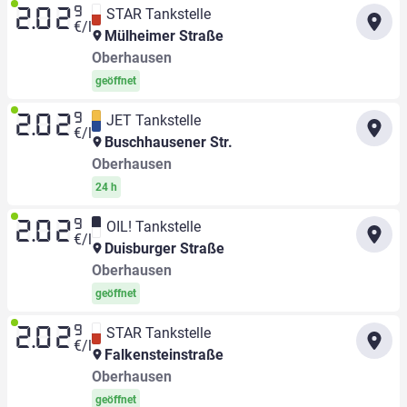
9
STAR Tankstelle
2.02
€/l
Mülheimer Straße
Oberhausen
geöffnet
9
JET Tankstelle
2.02
€/l
Buschhausener Str.
Oberhausen
24 h
9
OIL! Tankstelle
2.02
€/l
Duisburger Straße
Oberhausen
geöffnet
9
STAR Tankstelle
2.02
€/l
Falkensteinstraße
Oberhausen
geöffnet