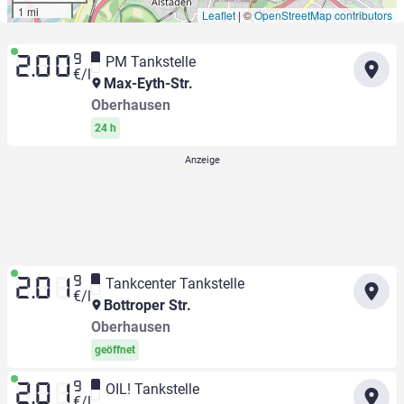
1 mi
Leaflet
|
©
OpenStreetMap contributors
9
PM Tankstelle
2.00
€/l
Max-Eyth-Str.
Oberhausen
24 h
9
Tankcenter Tankstelle
2.01
€/l
Bottroper Str.
Oberhausen
geöffnet
9
OIL! Tankstelle
2.01
€/l