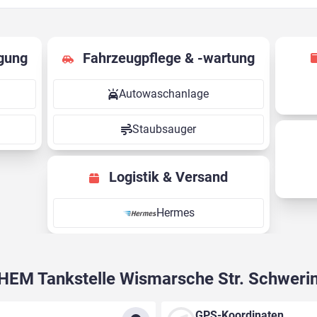
gung
Fahrzeugpflege & -wartung
Autowaschanlage
Staubsauger
Logistik & Versand
Hermes
HEM Tankstelle Wismarsche Str. Schweri
GPS-Koordinaten