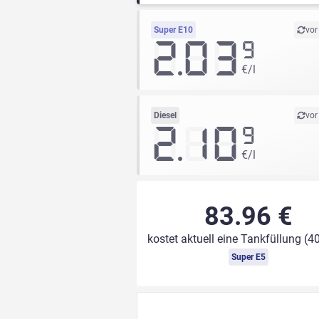
Super E10
vor
2.03
9
€/l
Diesel
vor
2.10
9
€/l
83.96 €
kostet aktuell eine Tankfüllung (40
Super E5