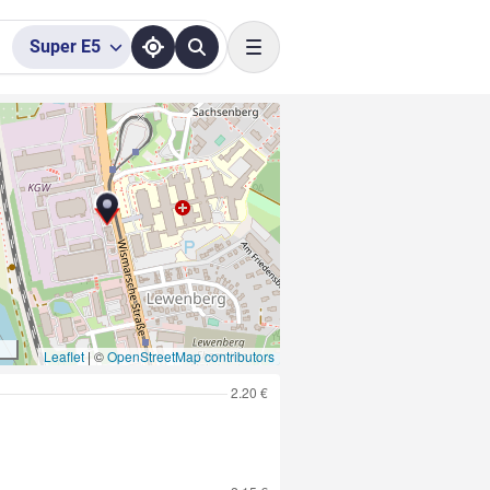
Super
E5
Toggle navigation
Leaflet
|
©
OpenStreetMap contributors