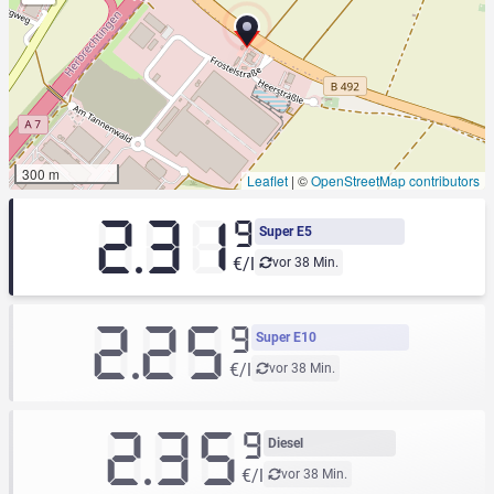
300 m
Leaflet
|
©
OpenStreetMap contributors
2.31
9
Super E5
€/l
vor 38 Min.
2.25
9
Super E10
€/l
vor 38 Min.
2.35
9
Diesel
€/l
vor 38 Min.