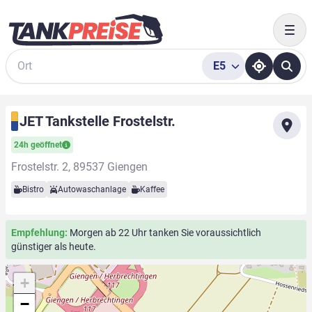
Togg
E5
Suche
JET Tankstelle Frostelstr.
24h geöffnet
Frostelstr. 2, 89537 Giengen
Bistro
Autowaschanlage
Kaffee
Empfehlung:
Morgen ab 22 Uhr tanken Sie voraussichtlich
günstiger als heute.
+
−