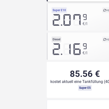
Super E10
vo
2.07
9
€/l
Diesel
vo
2.16
9
€/l
85.56 €
kostet aktuell eine Tankfüllung (40
Super E5