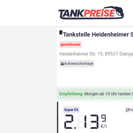
Tankstelle Heidenheimer S
geschlossen
Heidenheimer Str. 19, 89537 Gieng
Autowaschanlage
Empfehlung:
Morgen ab 10 Uhr tanken S
Super E5
vo
2.13
9
€/l