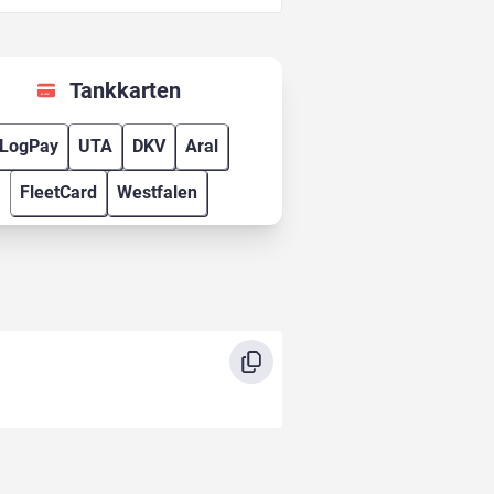
Tankkarten
LogPay
UTA
DKV
Aral
FleetCard
Westfalen