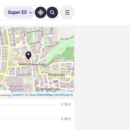
Super
E5
Toggle navigation
Leaflet
|
©
OpenStreetMap contributors