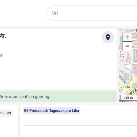
Suche
tr.
+
−
en
ie voraussichtlich günstig.
300 m
E5 Preise nach Tageszeit pro Liter
r 9 Std.