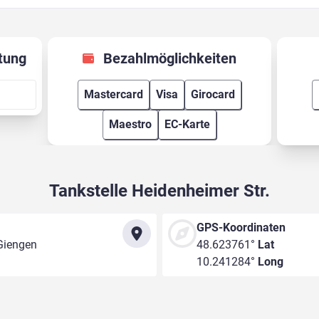
tung
Bezahlmöglichkeiten
Mastercard
Visa
Girocard
Maestro
EC-Karte
Tankstelle Heidenheimer Str.
GPS-Koordinaten
Giengen
48.623761°
Lat
10.241284°
Long