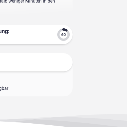
rhalb weniger Minuten in den
ung:
ügbar