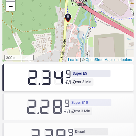
−
300 m
Leaflet
|
©
OpenStreetMap contributors
2.34
9
Super E5
€/l
vor 3 Min.
2.28
9
Super E10
€/l
vor 3 Min.
9
Diesel