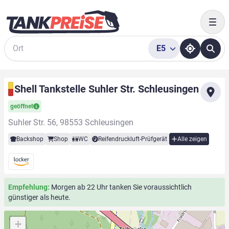
Togg
E5
Suche
Shell Tankstelle Suhler Str. Schleusingen
geöffnet
Suhler Str. 56, 98553 Schleusingen
Backshop
Shop
WC
Reifendruckluft-Prüfgerät
Alle zeigen
Empfehlung:
Morgen ab 22 Uhr tanken Sie voraussichtlich
günstiger als heute.
+