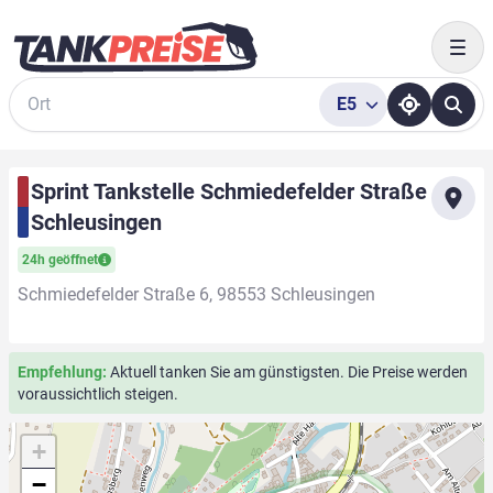
Togg
E5
Suche
Sprint Tankstelle Schmiedefelder Straße
Schleusingen
24h geöffnet
Schmiedefelder Straße 6, 98553 Schleusingen
Empfehlung:
Aktuell tanken Sie am günstigsten. Die Preise werden
voraussichtlich steigen.
+
−