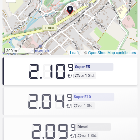
300 m
Leaflet
|
©
OpenStreetMap contributors
2.10
9
Super E5
€/l
vor 1 Std.
2.04
9
Super E10
€/l
vor 1 Std.
2.09
9
Diesel
€/l
vor 1 Std.