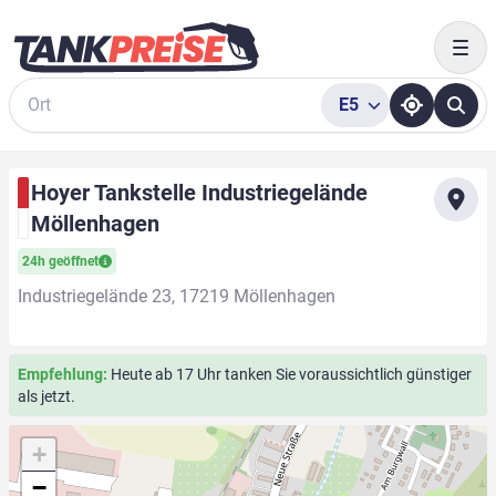
Togg
E5
Suche
Hoyer Tankstelle Industriegelände
Möllenhagen
24h geöffnet
Industriegelände 23, 17219 Möllenhagen
Empfehlung:
Heute ab 17 Uhr tanken Sie voraussichtlich günstiger
als jetzt.
+
−