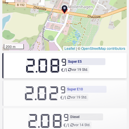
200 m
Leaflet
|
©
OpenStreetMap contributors
2.08
9
Super E5
€/l
vor 19 Std.
2.02
9
Super E10
€/l
vor 19 Std.
2.08
9
Diesel
€/l
vor 14 Std.