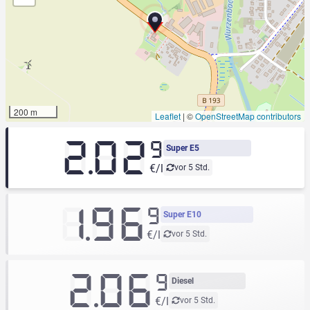
200 m
Leaflet
|
©
OpenStreetMap contributors
2.02
9
Super E5
€/l
vor 5 Std.
1.96
9
Super E10
€/l
vor 5 Std.
2.06
9
Diesel
€/l
vor 5 Std.