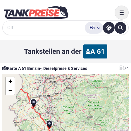
Togg
E5
Suche
Tankstellen an der
A 61
Karte A 61 Benzin-, Dieselpreise & Services
74
+
−