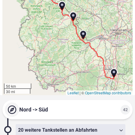
50 km
30 mi
Leaflet
|
©
OpenStreetMap contributors
Nord -> Süd
42
20 weitere Tankstellen an Abfahrten