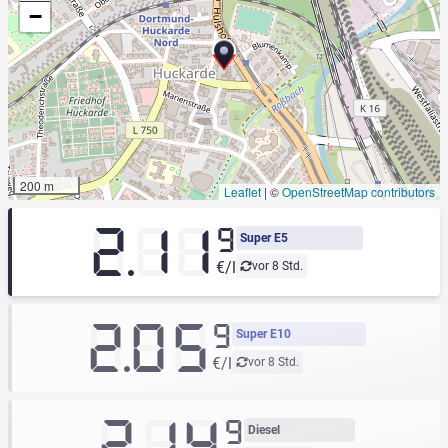
−
200 m
Leaflet
|
©
OpenStreetMap contributors
2.11
9
Super E5
€/l
vor 8 Std.
2.05
9
Super E10
€/l
vor 8 Std.
2.14
9
Diesel