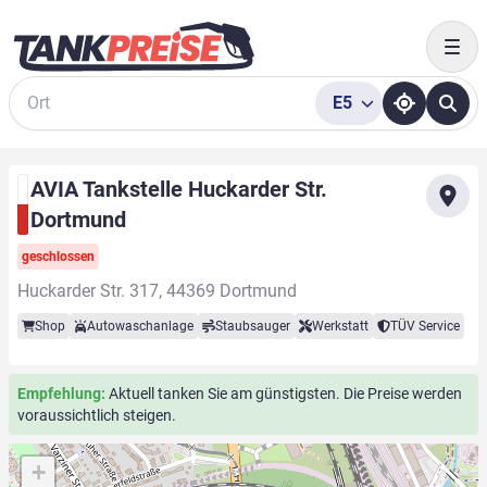
Togg
E5
Suche
AVIA Tankstelle Huckarder Str.
Dortmund
geschlossen
Huckarder Str. 317, 44369 Dortmund
Shop
Autowaschanlage
Staubsauger
Werkstatt
TÜV Service
Empfehlung:
Aktuell tanken Sie am günstigsten. Die Preise werden
voraussichtlich steigen.
+