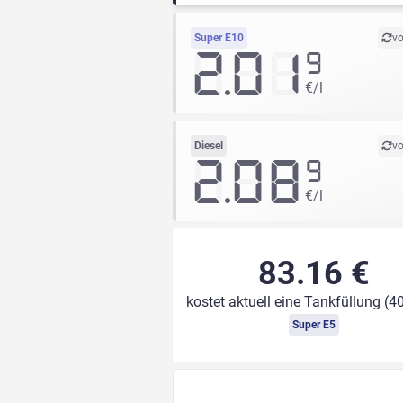
Super E10
vo
2.01
9
€/l
Diesel
vo
2.08
9
€/l
83.16 €
kostet aktuell eine Tankfüllung (40
Super E5