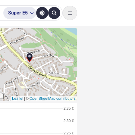
Super
E5
Toggle navigation
Leaflet
|
©
OpenStreetMap contributors