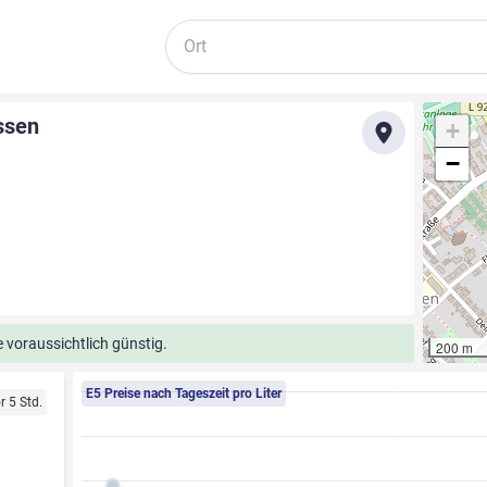
Suche
ssen
+
−
 voraussichtlich günstig.
200 m
E5 Preise nach Tageszeit pro Liter
r 5 Std.