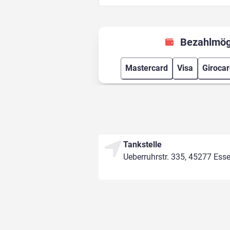
Bezahlmög
Mastercard
Visa
Giroca
Tankstelle
Ueberruhrstr. 335, 45277 Ess