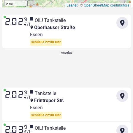
2 mi
Leaflet
|
©
OpenStreetMap contributors
9
OIL! Tankstelle
2.02
€/l
Oberhauser Straße
Essen
schließt 22:00 Uhr
9
Tankstelle
2.02
€/l
Frintroper Str.
Essen
schließt 22:00 Uhr
9
OIL! Tankstelle
2.03
€/l