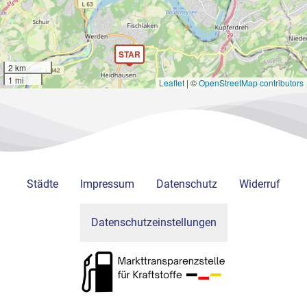
STAR
2 km
1 mi
Leaflet
|
©
OpenStreetMap contributors
Städte
Impressum
Datenschutz
Widerruf
Datenschutzeinstellungen