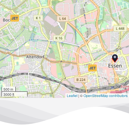
JET
JET
500 m
3000 ft
Leaflet
|
©
OpenStreetMap contributors