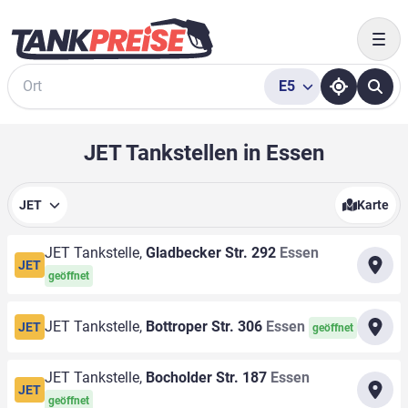
Togg
E5
Suche
JET Tankstellen in Essen
JET
Karte
JET Tankstelle,
Gladbecker Str. 292
Essen
JET
geöffnet
JET Tankstelle,
Bottroper Str. 306
Essen
JET
geöffnet
JET Tankstelle,
Bocholder Str. 187
Essen
JET
geöffnet