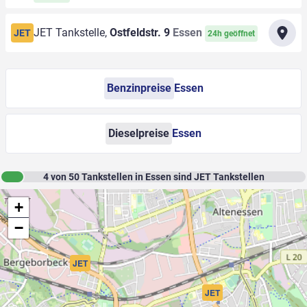
JET Tankstelle,
Ostfeldstr. 9
Essen
JET
24h geöffnet
Benzinpreise
Essen
Dieselpreise
Essen
4
von
50
Tankstellen in Essen sind JET Tankstellen
+
−
JET
JET