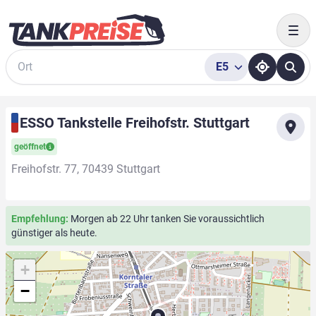
Togg
E5
Suche
ESSO Tankstelle Freihofstr. Stuttgart
geöffnet
Freihofstr. 77, 70439 Stuttgart
Empfehlung:
Morgen ab 22 Uhr tanken Sie voraussichtlich
günstiger als heute.
+
−