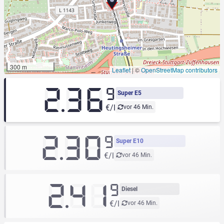
300 m
Leaflet
|
©
OpenStreetMap contributors
2.36
9
Super E5
€/l
vor 46 Min.
2.30
9
Super E10
€/l
vor 46 Min.
2.41
9
Diesel
€/l
vor 46 Min.