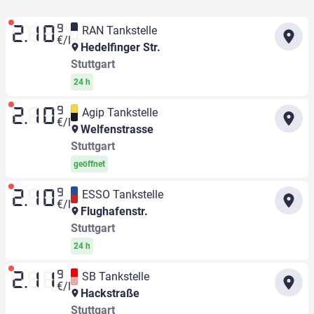
9
RAN Tankstelle
2.10
€/l
Hedelfinger Str.
Stuttgart
24 h
9
Agip Tankstelle
2.10
€/l
Welfenstrasse
Stuttgart
geöffnet
9
ESSO Tankstelle
2.10
€/l
Flughafenstr.
Stuttgart
24 h
9
SB Tankstelle
2.11
€/l
Hackstraße
Stuttgart