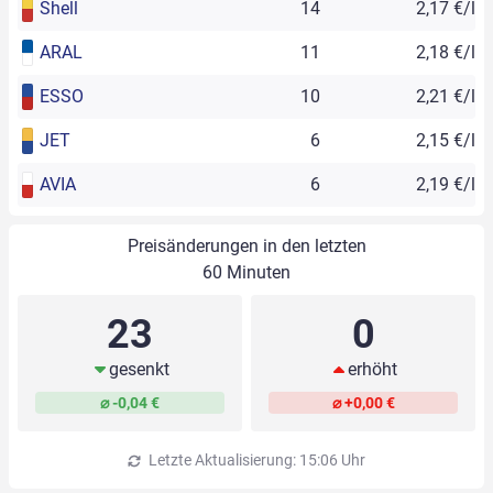
Shell
14
2,17 €/l
ARAL
11
2,18 €/l
ESSO
10
2,21 €/l
JET
6
2,15 €/l
AVIA
6
2,19 €/l
Preisänderungen in den letzten
60 Minuten
23
0
gesenkt
erhöht
⌀ -0,04 €
⌀ +0,00 €
Letzte Aktualisierung: 15:06 Uhr