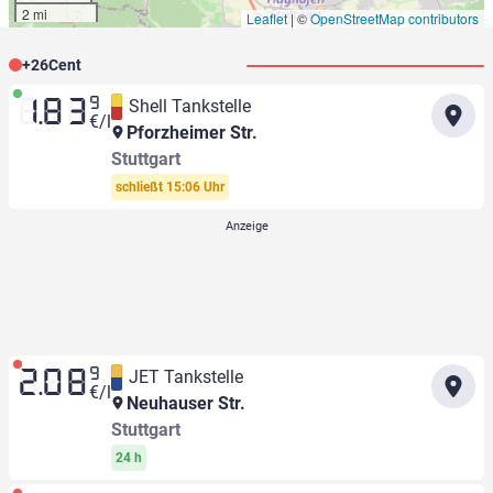
2 mi
Leaflet
|
©
OpenStreetMap contributors
+
26
Cent
9
Shell Tankstelle
1.83
€/l
Pforzheimer Str.
Stuttgart
schließt 15:06 Uhr
9
JET Tankstelle
2.08
€/l
Neuhauser Str.
Stuttgart
24 h