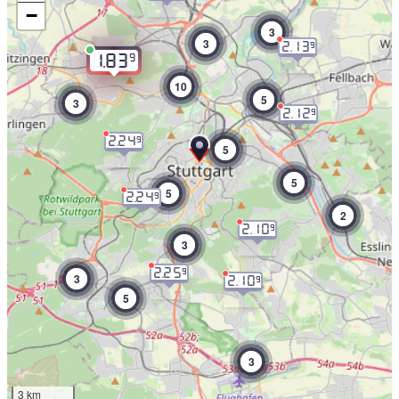
−
3
3
2.13
9
9
1.83
10
5
3
2.12
9
2.24
9
5
5
5
2.24
9
2
2.10
9
3
2.25
9
3
2.10
9
5
3
3 km