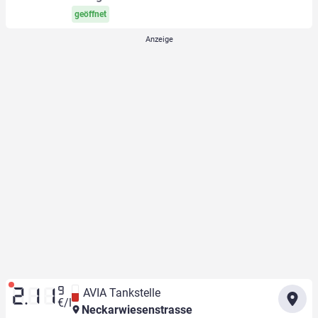
geöffnet
9
AVIA Tankstelle
2.11
€/l
Neckarwiesenstrasse